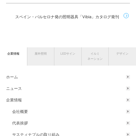
スペイン・バルセロナ発の照明器具「Vibia」カタログ発刊
企業情報
屋外照明
LEDサイン
イルミ
デザイン
ネーション
ホーム
ニュース
TOP
ニュース
企業情報
今からはじめる会社のための省＆創エネセミナーに弊社代表の古
澤が登壇
会社概要
代表挨拶
サスティナブルの取り組み