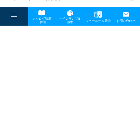
一般事業主行動計画
----
カタログ請求
サインサンプル
----
ショールーム見学
お問い合わせ
----
-
・閲覧
請求
-
-
TOP
メディア
トランスリリース05
プライバシーポリシー
サイトマップ
お問い合わせ