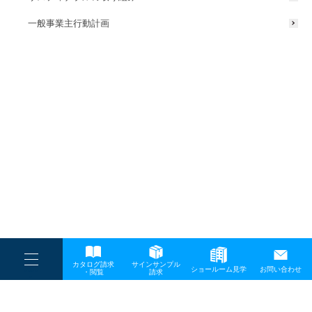
一般事業主行動計画
----
カタログ請求
サインサンプル
----
ショールーム見学
お問い合わせ
----
-
・閲覧
請求
-
-
TOP
メディア
経済情報Vol471_表紙（紀陽銀行）