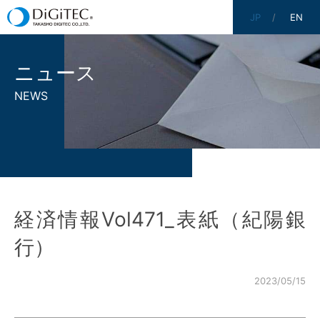
JP
EN
ニュース
NEWS
経済情報Vol471_表紙（紀陽銀
行）
2023/05/15