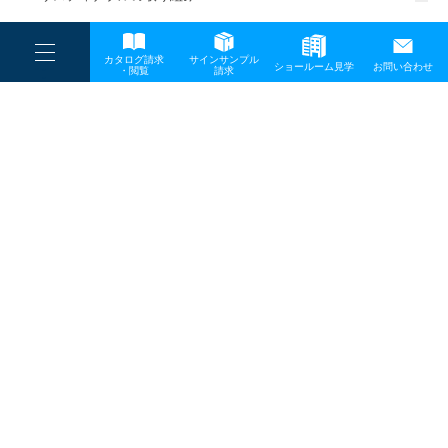
一般事業主行動計画
----
カタログ請求
サインサンプル
----
ショールーム見学
お問い合わせ
----
-
・閲覧
請求
-
-
TOP
メディア
スクリーンショット-2023-05-26-15.12.39
プライバシーポリシー
サイトマップ
お問い合わせ