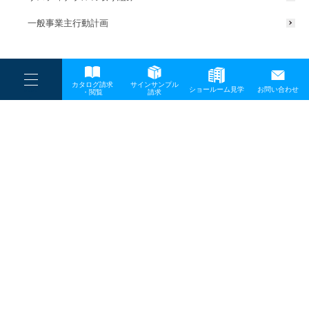
一般事業主行動計画
----
カタログ請求
サインサンプル
----
ショールーム見学
お問い合わせ
----
-
・閲覧
請求
-
-
TOP
メディア
20230601_MKillumination2023_サムネ
プライバシーポリシー
サイトマップ
お問い合わせ