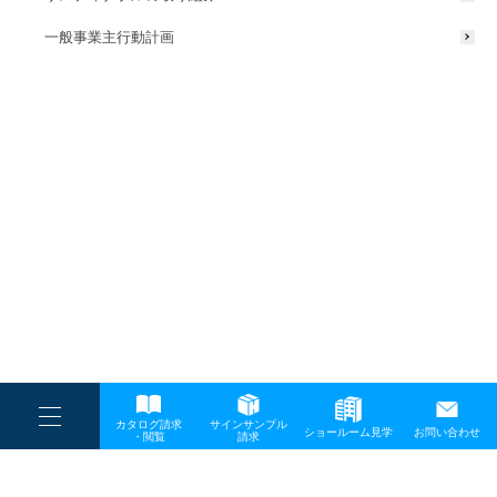
一般事業主行動計画
----
カタログ請求
サインサンプル
----
ショールーム見学
お問い合わせ
----
-
・閲覧
請求
-
-
TOP
メディア
2023-06-10海ごみビンゴシート-9