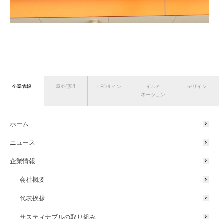
道の駅 海南サクアス 駅名LEDサイン 贈呈式
企業情報
屋外照明
LEDサイン
イルミ
デザイン
ネーション
9月11日に海南市役所において、海南サクアス駅名LEDサイン贈呈式が
ホーム
行われ、タカショーデジテック代表取締役の古澤から海南市長の神出
政巳（じんで まさみ）氏へ目録を贈呈し、海南市から感謝状の授与が
ニュース
行われました。
企業情報
会社概要
代表挨拶
サスティナブルの取り組み