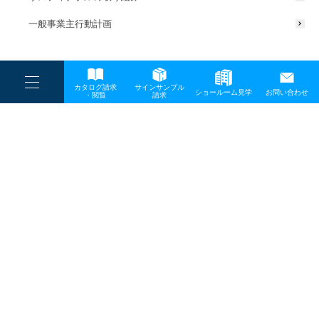
一般事業主行動計画
----
カタログ請求
サインサンプル
----
ショールーム見学
お問い合わせ
----
-
・閲覧
請求
-
-
TOP
メディア
20240213_光INNOVATION2024-02
プライバシーポリシー
サイトマップ
お問い合わせ