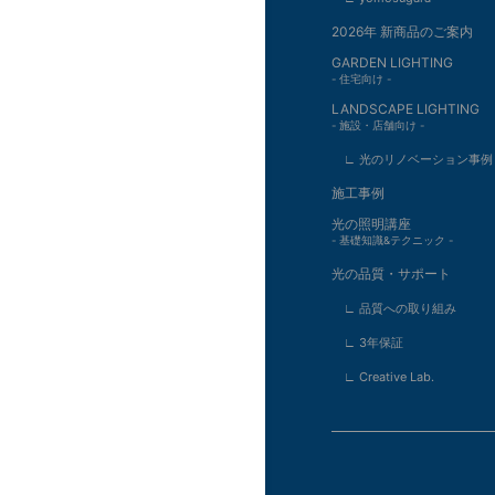
2026年 新商品のご案内
GARDEN LIGHTING
- 住宅向け -
LANDSCAPE LIGHTING
- 施設・店舗向け -
∟ 光のリノベーション事例
施工事例
光の照明講座
- 基礎知識&テクニック -
光の品質・サポート
∟ 品質への取り組み
∟ 3年保証
∟ Creative Lab.