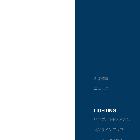
企業情報
ニュース
LIGHTING
ローボルト
システム
®
商品ラインアップ
∟ yomosugara