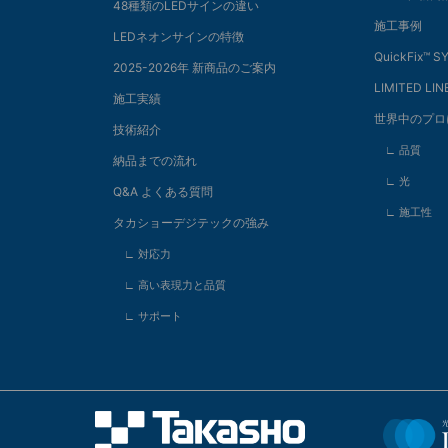
48種類のLEDサインの違い
施工事例
LEDネオンサインの特徴
QuickFix™️ 
2025-2026年 新商品のご案内
LIMITED LIN
施工実績
世界中のプロ
技術紹介
∟ 品質
納品までの流れ
∟ 光
Q&A よくある質問
∟ 施工性
タカショーデジテックの強み
∟ 対応力
∟ 高い表現力と品質
∟ サポート