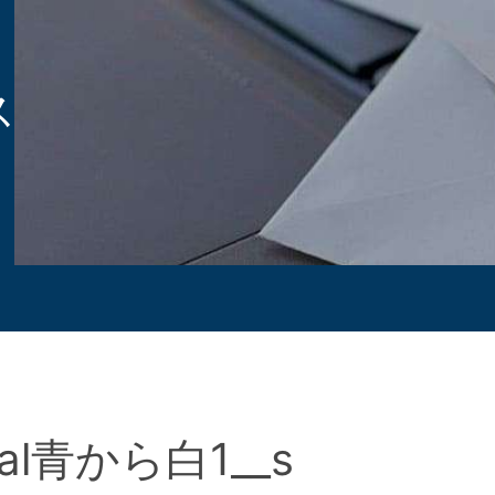
ス
al青から白1__s