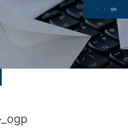
JP
EN
_ogp