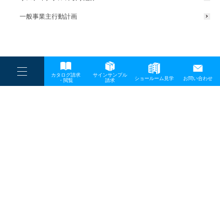
一般事業主行動計画
----
カタログ請求
サインサンプル
----
ショールーム見学
お問い合わせ
----
-
・閲覧
請求
-
-
TOP
メディア
スクリーンショット-2024-06-28-115947
プライバシーポリシー
サイトマップ
お問い合わせ