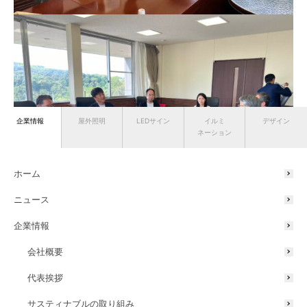
企業情報
屋外照明
LEDサイン
イルミ
デザイン
ネーション
ホーム
ニュース
企業情報
紺綬褒章は公益のために国、地方自治体又は内閣府賞勲局が認定した
公益団体に一定額以上の寄付した方に対し授与されるもので、各府省
会社概要
等の推薦に基づき審査をし、授与が行われます。今回は、企業版ふる
さと納税を活用した田辺市への寄付によって授与対象となりました。
代表挨拶
サスティナブルの取り組み