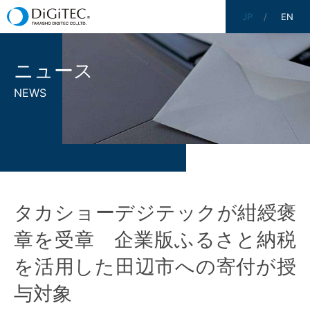
JP
EN
ニュース
NEWS
タカショーデジテックが紺綬褒
章を受章 企業版ふるさと納税
を活用した田辺市への寄付が授
与対象