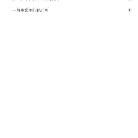
一般事業主行動計画
寄付の内容
企業版ふるさと納税制度を活用しうつほの杜学園設立
を支援
タカショーデジテックは和歌山県田辺市のうつほの杜学園を中心に紀
南地域の暮らしや魅力を向上させ、さらなる地域経済の活性化に貢献
するため、市の目的型企業版ふるさと納税「持続可能な地域づくりに
向けて~旧二川小学校跡地活用~」へ1千万円の寄付を行いました。
うつほの杜学園Webサイト
https://utsuho-academy.com/