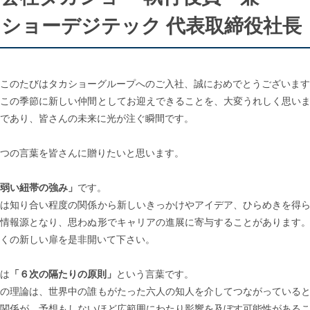
ショーデジテック 代表取締役社長
このたびはタカショーグループへのご入社、誠におめでとうございます
くこの季節に新しい仲間としてお迎えできることを、大変うれしく思い
であり、皆さんの未来に光が注ぐ瞬間です。
つの言葉を皆さんに贈りたいと思います。
弱い紐帯の強み」
です。
葉は知り合い程度の関係から新しいきっかけやアイデア、ひらめきを得
な情報源となり、思わぬ形でキャリアの進展に寄与することがあります
くの新しい扉を是非開いて下さい。
は
「６次の隔たりの原則」
という言葉です。
葉の理論は、世界中の誰もがたった六人の知人を介してつながっている
間関係が、予想もしないほど広範囲にわたり影響を及ぼす可能性がある