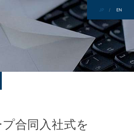
JP
EN
ープ合同入社式を