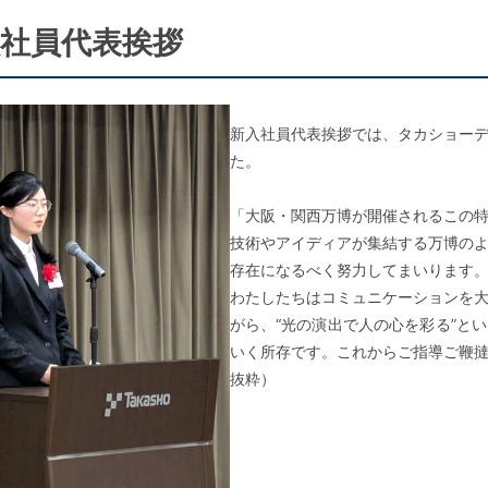
社員代表挨拶
新入社員代表挨拶では、タカショー
た。
「大阪・関西万博が開催されるこの
技術やアイディアが集結する万博の
存在になるべく努力してまいります
わたしたちはコミュニケーションを
がら、“光の演出で人の心を彩る”と
いく所存です。これからご指導ご鞭
抜粋）