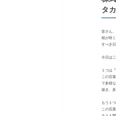
タカ
皆さん、
桜が咲
すべき日
今日は二
１つは
「
この言
で多様
築き、多
もう１つ
この言
ろう人