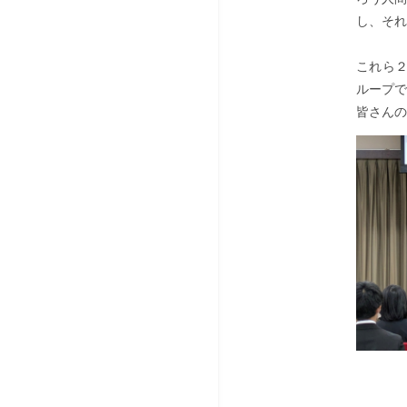
し、それ
これら
ループで
皆さんの