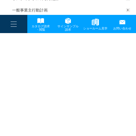
一般事業主行動計画
----
カタログ請求
サインサンプル
----
ショールーム見学
お問い合わせ
----
-
・閲覧
請求
-
-
TOP
メディア
20250410_sd_js投稿用
プライバシーポリシー
サイトマップ
お問い合わせ