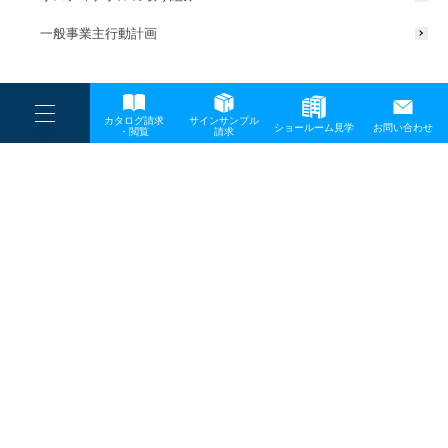
一般事業主行動計画
----
カタログ請求
サインサンプル
----
ショールーム見学
お問い合わせ
----
-
・閲覧
請求
-
-
TOP
メディア
main
プライバシーポリシー
サイトマップ
お問い合わせ