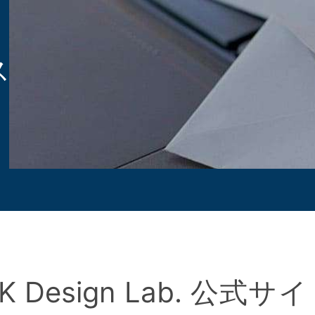
ス
SK Design Lab. 公