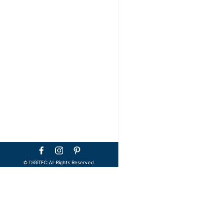
©️ DiGiTEC All Rights Reserved.
TOP
メディア
M