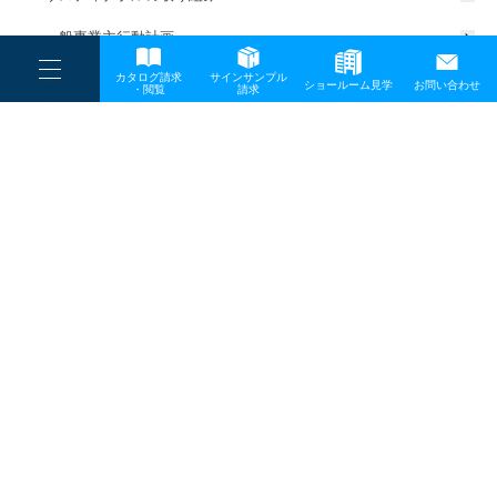
一般事業主行動計画
----
カタログ請求
サインサンプル
----
ショールーム見学
お問い合わせ
----
-
・閲覧
請求
-
-
TOP
メディア
250710_東京オフィス外観s
プライバシーポリシー
サイトマップ
お問い合わせ