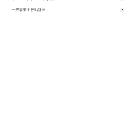
「光のSHOWROOM」にて、
『yomosugara』を展示
一般事業主行動計画
7月31日（木）・8月1日（金）に東京流通センターで行われるタカ
ショーの自社展示会「タカショーガーデン＆エクステリアフェア
2025（TGEF2025）」会場内にて、光の総合展示ブース「光の
SHOWROOM2025」を開催いたします。
屋外照明・LEDサイン・イルミネーションのアイテムや特徴、空間へ
の活用を提案する中で、『yomosugara』についても展示を行いま