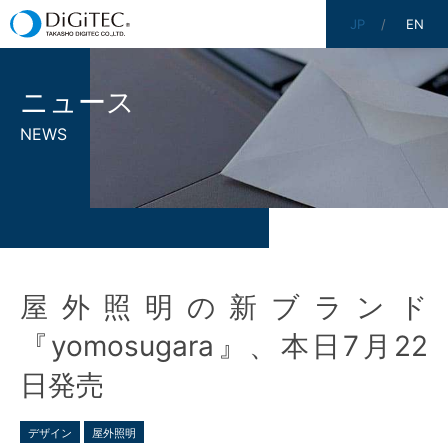
JP
EN
ニュース
NEWS
屋外照明の新ブランド
『yomosugara』、本日7月22
日発売
デザイン
屋外照明