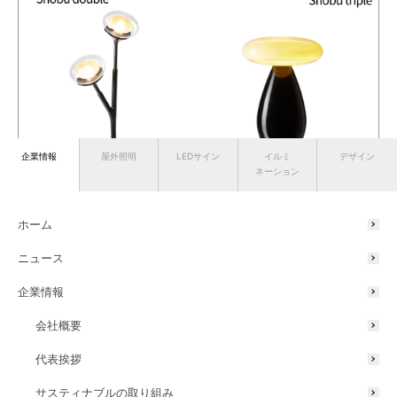
企業情報
屋外照明
LEDサイン
イルミ
デザイン
ネーション
『yomosugara』のブランドコンセプトや誕生の経緯、過去の展示実
績については、下記DIGISPOT記事をご参照ください。
ホーム
ニュース
DIGISPOT 『yomosugara』 紹介記事 ≫
企業情報
会社概要
代表挨拶
サスティナブルの取り組み