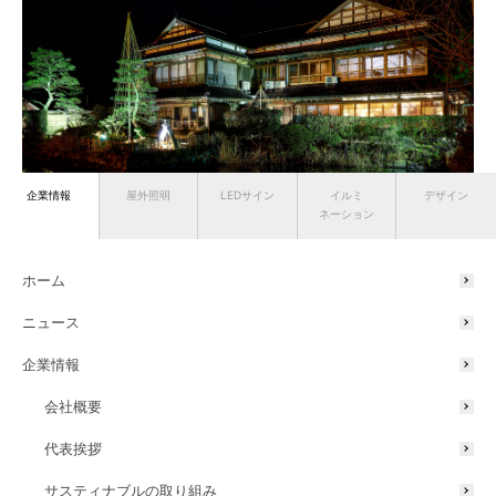
企業情報
屋外照明
LEDサイン
イルミ
デザイン
ネーション
ホーム
和倉温泉（石川県）
真っ暗だった温泉街全体をライトアップし
ニュース
夜の回遊率をアップ
企業情報
会社概要
代表挨拶
サスティナブルの取り組み