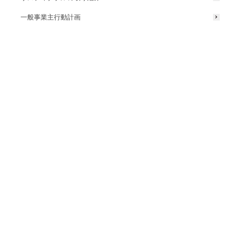
一般事業主行動計画
矢櫃（和歌山県）
風光明媚な過疎漁村の空き家を点灯し
インスタレーションアートとしてアピール
タカショーデジテックでは、「光によるまちづくり」について、企画
立案から設計・施工・運用支援・補助金申請支援までを ワンストップ
でご提供しています。観光庁の「インバウンド受入環境整備高度化事
業補助金」の活用に向けたご提案・導入支援も可能です。
ナイトタイムエコノミー実現にむけて、何から始めたらよいかわから
ない、という方も、特設ページの事例でイメージしていただき、お気
軽に当社までご相談ください。
「ナイトタイムエコノミー」特設ページ ≫