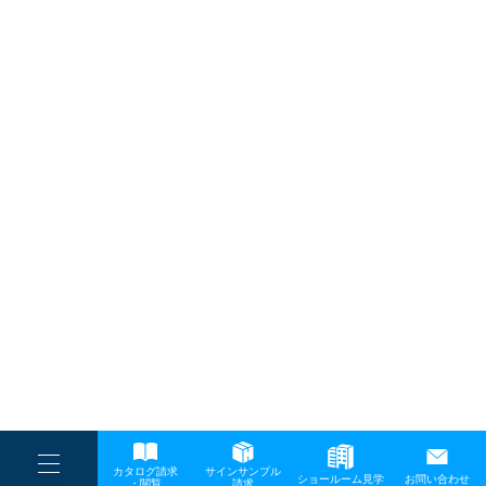
プライバシーポリシー
サイトマップ
お問い合わせ
〒642-0017 和歌山県海南市南赤坂20－1
TEL:
073-484-3618
FAX:073-484-3619.
----
カタログ請求
サインサンプル
----
ショールーム見学
お問い合わせ
----
-
・閲覧
請求