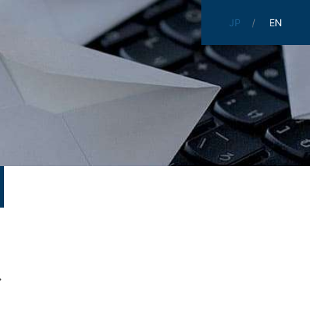
JP
EN
ド