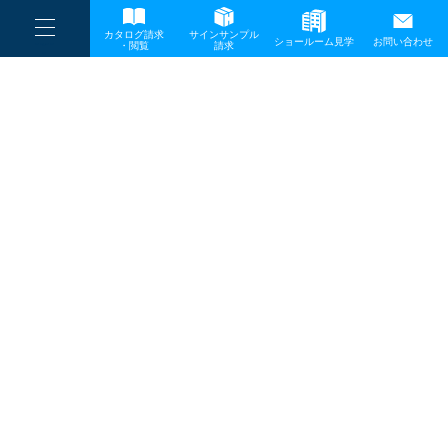
----
一般事業主行動計画
カタログ請求
サインサンプル
----
ショールーム見学
お問い合わせ
----
-
・閲覧
請求
-
-
TOP
メディア
入賞07_Cocoro-Garden
プライバシーポリシー
サイトマップ
お問い合わせ