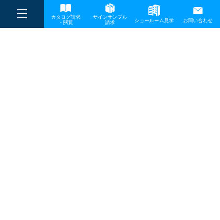
----
一般事業主行動計画
カタログ請求
サインサンプル
----
ショールーム見学
お問い合わせ
----
-
・閲覧
請求
-
-
TOP
メディア
入賞21_有限会社リーブス
プライバシーポリシー
サイトマップ
お問い合わせ