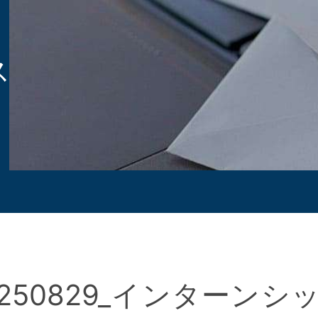
ス
0250829_インターン