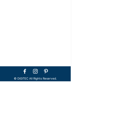
©️ DiGiTEC All Rights Reserved.
TOP
メディア