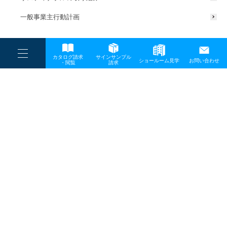
一般事業主行動計画
----
カタログ請求
サインサンプル
----
ショールーム見学
お問い合わせ
----
-
・閲覧
請求
-
-
TOP
メディア
IMG_2785（工場見学）
プライバシーポリシー
サイトマップ
お問い合わせ