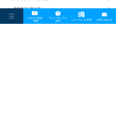
一般事業主行動計画
----
カタログ請求
サインサンプル
----
ショールーム見学
お問い合わせ
----
-
・閲覧
請求
-
-
TOP
メディア
SDGs・カードゲーム-1
プライバシーポリシー
サイトマップ
お問い合わせ