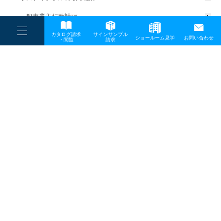
一般事業主行動計画
----
カタログ請求
サインサンプル
----
ショールーム見学
お問い合わせ
----
-
・閲覧
請求
-
-
TOP
メディア
SDGs・カードゲーム-2
プライバシーポリシー
サイトマップ
お問い合わせ