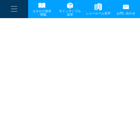
----
一般事業主行動計画
カタログ請求
サインサンプル
----
ショールーム見学
お問い合わせ
----
-
・閲覧
請求
-
-
TOP
メディア
内定者挨拶-1
プライバシーポリシー
サイトマップ
お問い合わせ