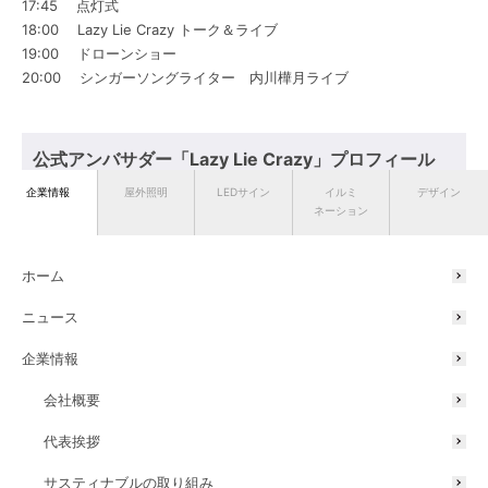
17:45 点灯式
18:00 Lazy Lie Crazy トーク＆ライブ
19:00 ドローンショー
20:00 シンガーソングライター 内川樺⽉ライブ
公式アンバサダー「Lazy Lie Crazy」プロフィール
企業情報
屋外照明
LEDサイン
イルミ
デザイン
ネーション
2017 年8 月に結成。大阪府守口市を拠点に活動している5 人組
YouTuber。
「よぉ暇人！」というキャッチフレーズで、バラエティ動画からス
ホーム
ポーツ動画まで幅広いコンテンツを配信。
バスケ動画や1 ヶ月○○生活など、視聴者を惹きつける数多くの人気
ニュース
動画で、若い世代を中心に支持され、現在YouTube チャンネル登録
企業情報
者数260万人を突破。SNS総フォロワー数は1,000万人を超える超人気
グループ。
会社概要
代表挨拶
サスティナブルの取り組み