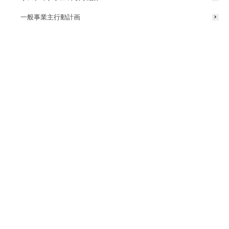
一般事業主行動計画
「フェスタ・ルーチェ in 和歌山マリーナシティ」
開催概要
今年のフェスタ・ルーチェのテーマは「Winter Light Magic 〜心奪わ
れる、冬の光のWOW!!な夜〜。」
本場ヨーロッパのような街並みのなか、子どもたちに大人気の遊園地
や、昨年よりさらにパワーアップしたクリスマスマーケットがお楽し
みいただけるほか、和歌山県最大級の500機で展開するドローン