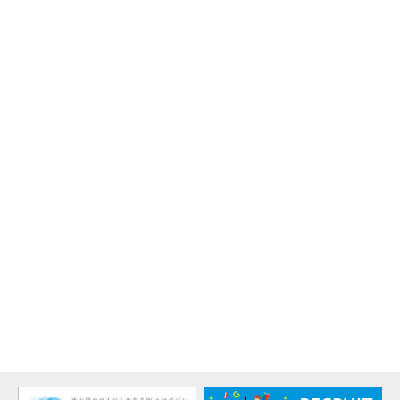
価格：2,970円（税込）
■ひかりノベーション公式サイト・SNSにて、灯具の設置方法や、プ
ロのような演出テクニックをわかりやすい動画で紹介しています。ぜ
ひご覧ください。
ひかりノベーション 公式サイト ≫
ひかりノベーション 公式Instagram ≫
「浜の宮海水浴場ビーチクリーン」に参加しました