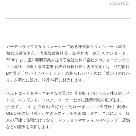
2025/11/21
ガーデンライフスタイルメーカーである株式会社タカショー（本社：
和歌山県海南市、代表取締役社長：高岡伸夫 東証スタンダード：
7590）と、屋外照明事業を担う子会社の株式会社タカショーデジテッ
ク（本社：和歌山県海南市 代表取締役社長：古澤良祐）は、住宅向け
DIY照明「ひかりノベーション」の暮らしシリーズに「繋がりのひか
り」を新たに設け、12月24日に発売します。
ベルトコードを使って好きな位置に灯具を取り付けられる球状のライ
トで、ペンダント、フロア、コーナーなどに活用領域を広げます。
併せて、これまで自動点灯だったローボルト（低電圧）配線に
ON/OFFの切り替えができるスイッチを追加します。これにより、従
来の戸建て住宅だけでなく、マンションやオフィスのベランダ、店舗
などの需要を開拓します。