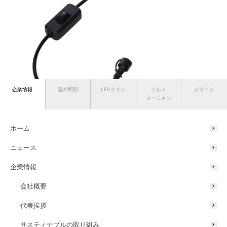
企業情報
屋外照明
LEDサイン
イルミ
デザイン
ネーション
「ON/OFFスイッチ」
ホーム
ニュース
「繋がりのひかり」の価格は、灯具3個とコントローラーなどが入っ
企業情報
た基本セットが27,500円（税込）、ON/OFFスイッチが2,970円
（同）。
会社概要
「繋がりのひかり」は全国のホームセンターやネット通販を通じ、初
年度3,000台の販売を見込んでいます。12月21日までにタカショー公
代表挨拶
式オンラインショップ「青山ガーデン」で予約いただければ、
サスティナブルの取り組み
ON/OFFスイッチをプレゼントする先行予約キャンペーンを行いま