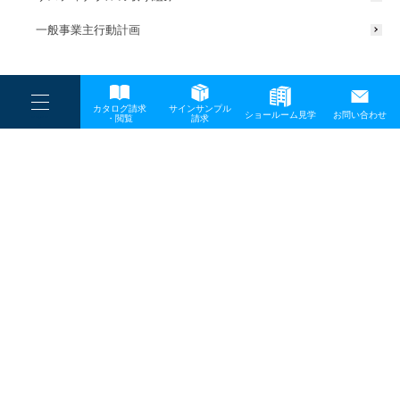
一般事業主行動計画
----
カタログ請求
サインサンプル
----
ショールーム見学
お問い合わせ
----
-
・閲覧
請求
-
-
TOP
メディア
社長講和2_生成拡張版-3
プライバシーポリシー
サイトマップ
お問い合わせ