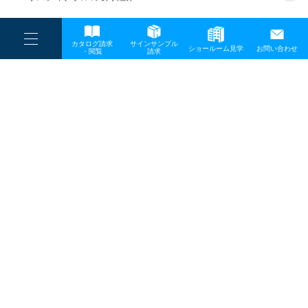
一般事業主行動計画
----
カタログ請求
サインサンプル
----
ショールーム見学
お問い合わせ
----
-
・閲覧
請求
-
-
TOP
メディア
OGP_背景なし_タイトル○ロゴ○の写真 (1)
プライバシーポリシー
サイトマップ
お問い合わせ