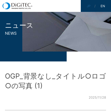
JP
EN
ニュース
NEWS
OGP_背景なし_タイトル○ロゴ
○の写真 (1)
2025/11/28