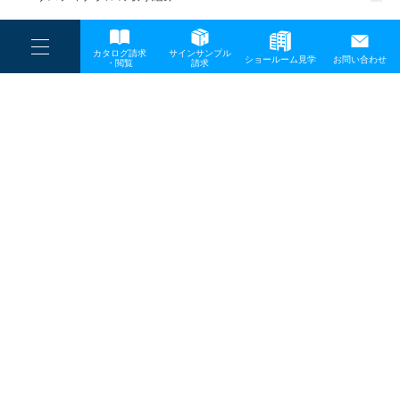
一般事業主行動計画
----
カタログ請求
サインサンプル
----
ショールーム見学
お問い合わせ
----
-
・閲覧
請求
-
-
TOP
メディア
004_日本三大魚あかり
プライバシーポリシー
サイトマップ
お問い合わせ