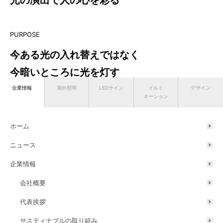
光の演出で人の心を彩る
PURPOSE
今ある光の入れ替えではなく
今暗いところに光を灯す
企業情報
屋外照明
LEDサイン
イルミ
デザイン
ネーション
ホーム
2026年の新春を迎え、
ニュース
謹んで新年のご挨拶を申し上げます。
企業情報
旧年中は格別のご支援とご厚情を賜り、誠にありがとうございまし
た。皆様のご期待にお応えすべく、昨年も私たちは、当社が掲げる
会社概要
「今ある光の入れ替えではなく 今暗いところに光を灯す」というパー
パスを具体的な行動につなげ、光を通じて社会に貢献するという使命
代表挨拶
に邁進してまいりました。
サスティナブルの取り組み