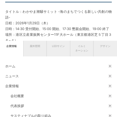
タイトル：わかやま潮騒サミット -海のまちでつくる新しい共創の物
語-
日程：2026年1月29日（木）
日時：14:30 受付開始、15:00 開始、17:30 懇親会開始、19:00 終了
場所：港区立産業振興センター11F大ホール（東京都港区芝５丁目３
６−４）
定員：150名
企業情報
屋外照明
LEDサイン
イルミ
デザイン
ネーション
参加費：無料
主催：和歌山市
運営：Forbes JAPAN
ホーム
共催：港区立産業振興センター
ニュース
【登壇者プロフィール】※五十音順、敬称略
企業情報
会社概要
代表挨拶
サスティナブルの取り組み