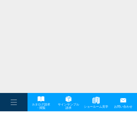
TOP
ニュース
2026年 屋外照明の新商品ラインアップを発表
プライバシーポリシー
サイトマップ
お問い合わせ
----
カタログ請求
サインサンプル
----
ショールーム見学
お問い合わせ
----
-
・閲覧
請求
-
-
〒642-0017 和歌山県海南市南赤坂20－1
TEL:
073-484-3618
FAX:073-484-3619.