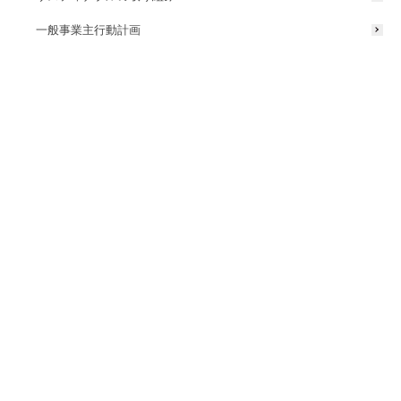
エバーアートハイポールライト
一般事業主行動計画
LIGHTING FACE
人気シリーズDIA-30からフランジタイプが
リリース