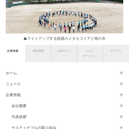
▲ライトアップする校庭のメタセコイアと桜の木
企業情報
屋外照明
LEDサイン
イルミ
デザイン
ネーション
ワークショップの様子
ホーム
ニュース
授業の前半では、これまで当社が手掛けてきたイルミネーションやラ
イトアップなど光の事業を紹介しながら、「光の演出」が人々の心を
企業情報
彩り、空間の魅力アップに貢献することをお伝えしました。
会社概要
代表挨拶
サスティナブルの取り組み