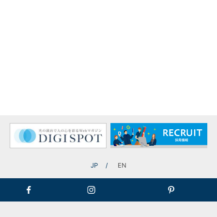
今回のワークショップで、生徒さんと当社が協働で創り上げたライト
アップ演出は、3月28日（土）に、同校で開催されるイベント「光の
森のパビリオン」で、点灯お披露目となります。「閉校＝終わり」で
はなく、「地域の記憶を次世代へつなぐ始まり」と捉えて企画された
このイベントは、どなたでもご参加可能です。
ご興味ある方は、ぜひ足をお運びください。
【イベント概要】
イベント名：光の森のパビリオン～美山を守る、あたたかな光～
日時：2026年3月28日（土）15:00～20:00
会場：和歌山県日高川町立美山中学校（和歌山県日高郡日高川町川原
河129）
料金：入場無料
主催：「光の森」実行委員会
JP
EN
特別協力：株式会社タカショーデジテック
後援：和歌山県／日高川町