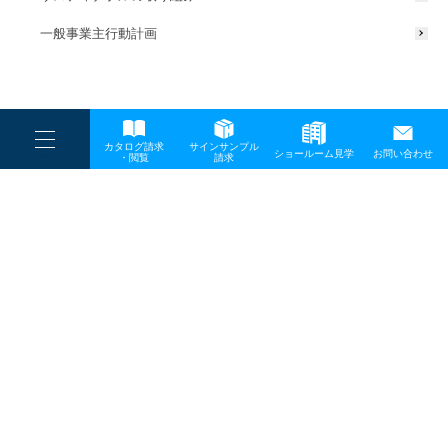
一般事業主行動計画
----
カタログ請求
サインサンプル
----
ショールーム見学
お問い合わせ
----
-
・閲覧
請求
-
-
TOP
メディア
260216_DigitecNews_サムネイル（-1
プライバシーポリシー
サイトマップ
お問い合わせ