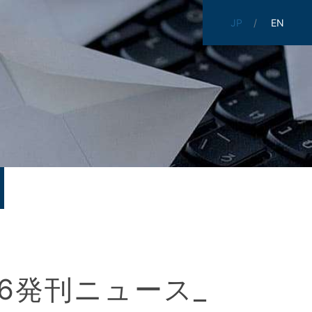
JP
EN
6発刊ニュース_