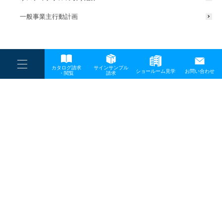
一般事業主行動計画
----
カタログ請求
サインサンプル
----
ショールーム見学
お問い合わせ
----
-
・閲覧
請求
-
-
TOP
メディア
屋外照明総合カタログ2026発刊ニュース_素材_4
プライバシーポリシー
サイトマップ
お問い合わせ