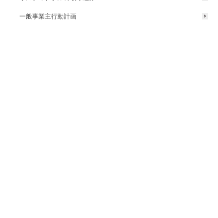
一般事業主行動計画
モバイルでも見やすく
さらに、具体的なサポート内容やご依頼からの流れ（フロー）につい
て、より詳しく掲載しました。今後は、ご要望の多い補助事業活用に
ついての情報を追加し、観光庁・文化庁などの補助制度活用も含めた
支援プランも紹介していく予定です。