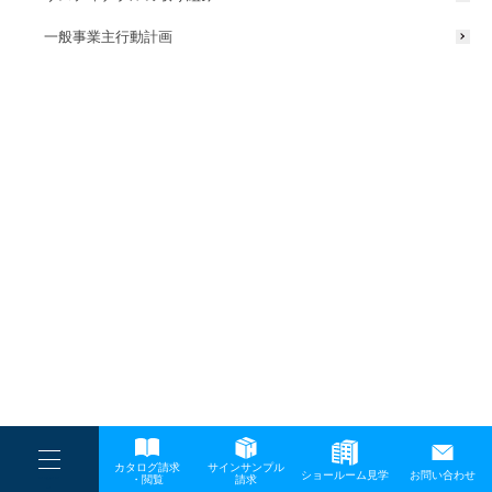
一般事業主行動計画
----
カタログ請求
サインサンプル
----
ショールーム見学
お問い合わせ
----
-
・閲覧
請求
-