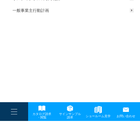
一般事業主行動計画
----
カタログ請求
サインサンプル
----
ショールーム見学
お問い合わせ
----
-
・閲覧
請求
-
-
TOP
メディア
カタログの見方-1