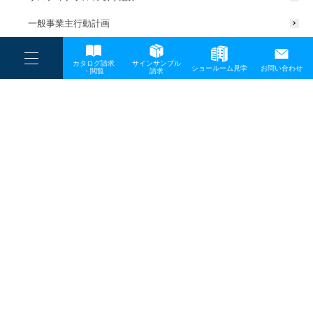
一般事業主行動計画
----
カタログ請求
サインサンプル
----
ショールーム見学
お問い合わせ
----
-
・閲覧
請求
-
-
TOP
メディア
デジテック版_最終0327_ページ_009
プライバシーポリシー
サイトマップ
お問い合わせ