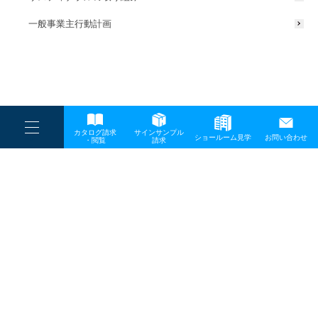
一般事業主行動計画
----
カタログ請求
サインサンプル
----
ショールーム見学
お問い合わせ
----
-
・閲覧
請求
-
-
TOP
メディア
スクリーンショット-2024-06-28-140540-1
プライバシーポリシー
サイトマップ
お問い合わせ