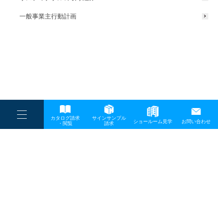
一般事業主行動計画
----
カタログ請求
サインサンプル
----
ショールーム見学
お問い合わせ
----
-
・閲覧
請求
-
-
TOP
メディア
スクリーンショット-2024-06-06-153019