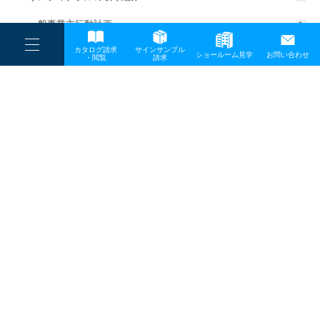
一般事業主行動計画
----
カタログ請求
サインサンプル
----
ショールーム見学
お問い合わせ
----
-
・閲覧
請求
-
-
TOP
メディア
会社紹介
プライバシーポリシー
サイトマップ
お問い合わせ