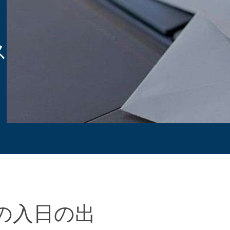
ス
の入日の出