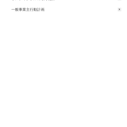
デザイン
屋外照明
一般事業主行動計画
タカショーグループ合同内定式を開
催しました
2025/10/09
コーポレート
採用情報
和歌山県の広報紙「県民の友」10月
号、採用ブランディングに関する記
事に掲載されました
2025/10/06
コーポレート
メディア掲載
採用情報