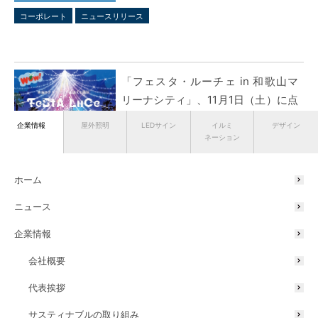
コーポレート
ニュースリリース
「フェスタ・ルーチェ in 和歌山マ
リーナシティ」、11月1日（土）に点
灯式＆オープニングセレモニー開催
企業情報
屋外照明
LEDサイン
イルミ
デザイン
決定
ネーション
2025/10/17
イルミネーション
ニュースリリース
ホーム
ニュース
企業情報
東京ミッドタウンのデザインイベン
ト DESIGN LIVE 2025、＜
会社概要
OBJECT⇆FOREST＞にて屋外照明
代表挨拶
演出に協力しています
2025/10/16
サスティナブルの取り組み